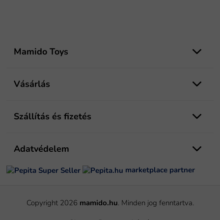
L
á
Mamido Toys
b
l
é
Vásárlás
c
Szállítás és fizetés
Adatvédelem
marketplace partner
Copyright 2026
mamido.hu
. Minden jog fenntartva.