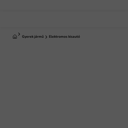
Ugrás
a
fő
tartalomhoz
Kezdőlap
Gyerek jármű
Elektromos kisautó