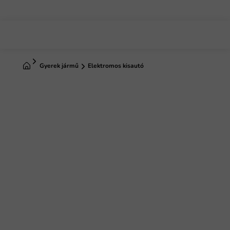
Ugrás
a
fő
tartalomhoz
Kezdőlap
Gyerek jármű
Elektromos kisautó