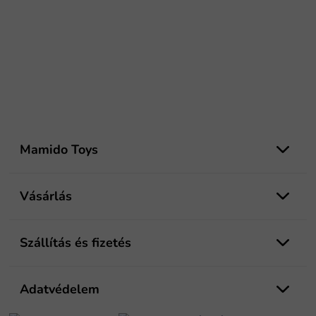
L
á
Mamido Toys
b
l
é
Vásárlás
c
Szállítás és fizetés
Adatvédelem