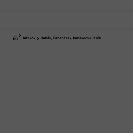
Ugrás
a
fő
tartalomhoz
Kezdőlap
Játékok
Babák, Babaházak, babakocsik Játék