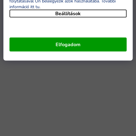
folytatásával Ön beleegyezik azok használatába. További
információ itt tu
.
Beállítások
Elfogadom