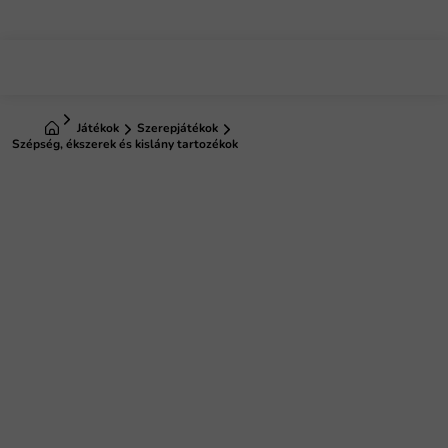
Ugrás
a
fő
tartalomhoz
Kezdőlap
Játékok
Szerepjátékok
Szépség, ékszerek és kislány tartozékok