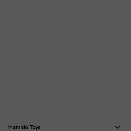
L
á
Mamido Toys