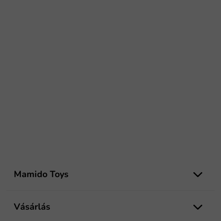
L
á
Mamido Toys
b
l
é
Vásárlás
c