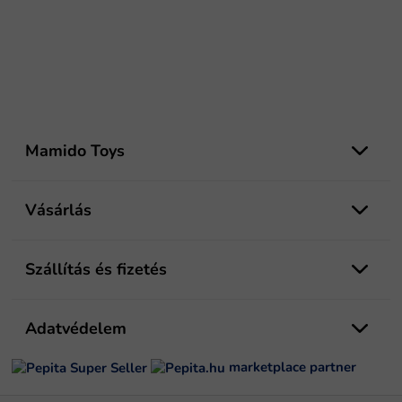
L
á
Mamido Toys
b
l
é
Vásárlás
c
Szállítás és fizetés
Adatvédelem
marketplace partner