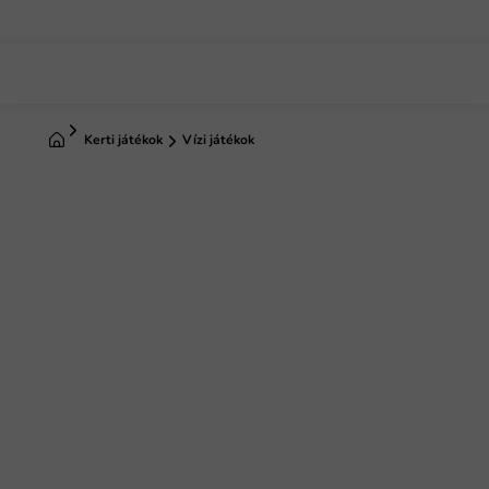
Ugrás
a
fő
tartalomhoz
Kezdőlap
Kerti játékok
Vízi játékok