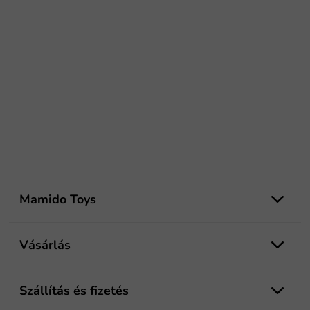
L
á
Mamido Toys
b
l
é
Vásárlás
c
Szállítás és fizetés