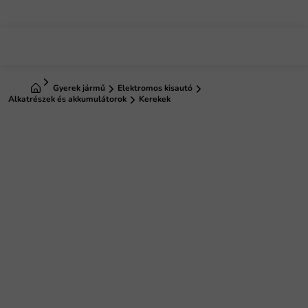
Ugrás
a
fő
tartalomhoz
Kezdőlap
Gyerek jármű
Elektromos kisautó
Alkatrészek és akkumulátorok
Kerekek