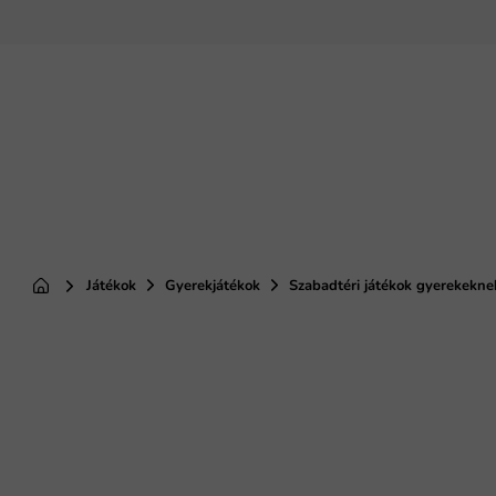
Ugrás
a
fő
tartalomhoz
Játékok
Gyerekjátékok
Szabadtéri játékok gyerekekne
Kezdőlap