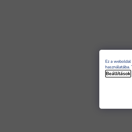
Ez a weboldal 
használatába. 
Beállítások