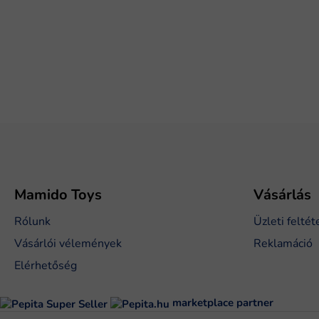
L
á
b
l
é
Mamido Toys
Vásárlás
c
Rólunk
Üzleti feltét
Vásárlói vélemények
Reklamáció
Elérhetőség
marketplace partner