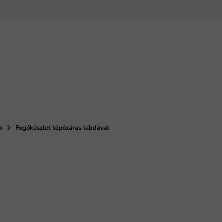
k
Fogókészlet tépőzáras labdával