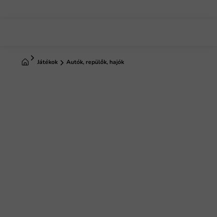
Ugrás
a
fő
tartalomhoz
Kezdőlap
Játékok
Autók, repülők, hajók