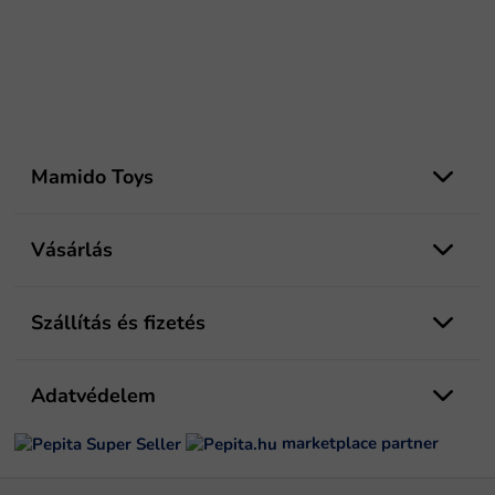
L
á
Mamido Toys
b
l
é
Vásárlás
c
Szállítás és fizetés
Adatvédelem
marketplace partner