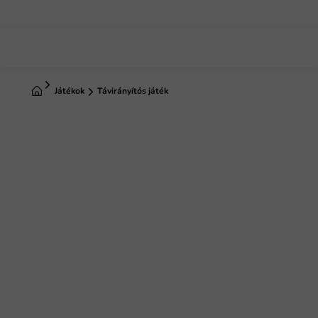
Ugrás
a
fő
tartalomhoz
Kezdőlap
Játékok
Távirányítós játék