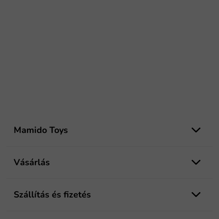
L
á
Mamido Toys
b
l
é
Vásárlás
c
Szállítás és fizetés