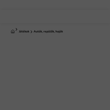
Ugrás
a
fő
tartalomhoz
Kezdőlap
Játékok
Autók, repülők, hajók