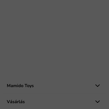
L
á
Mamido Toys
b
l
é
Vásárlás
c