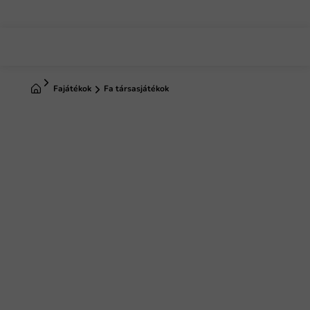
Ugrás
a
fő
tartalomhoz
Kezdőlap
Fajátékok
Fa társasjátékok